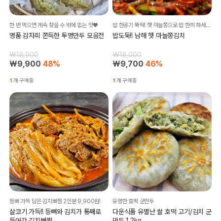
한 번 먹으면 계속 찾을 수 밖에 없는 맛♥
밥 한공기 뚝딱! 햇 마늘쫑으로 밥 한끼 하세요!
명품 감자피 쫀득한 투명만두 모음전
밥도둑!! 남해 햇 마늘쫑김치
₩18,900
₩18,000
₩9,900
48%
₩9,700
46%
1
개 구매중
1
개 구매중
등뼈 가득 담은 김치뼈찜 2인분 9,900원!
유명한 호떡 군만두
살코기 가득!! 등뼈와 김치가 통째로
다운식품 유별난 쌀 호떡 고기/김치 군
들어간 김치뼈찜
만두 1.2kg