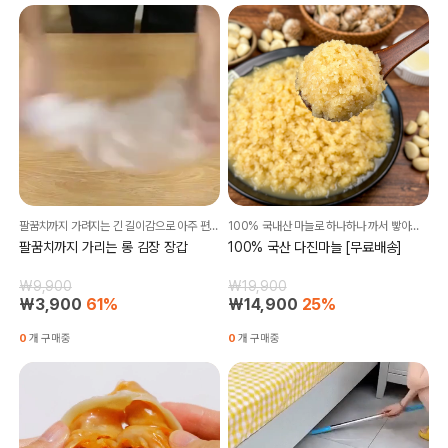
팔꿈치까지 가려지는 긴 길이감으로 아주 편리해요~!!!
100% 국내산 마늘로 하나하나 까서 빻아서 보내드려요
팔꿈치까지 가리는 롱 김장 장갑
100% 국산 다진마늘 [무료배송]
₩9,900
₩19,900
₩3,900
61%
₩14,900
25%
0
개 구매중
0
개 구매중