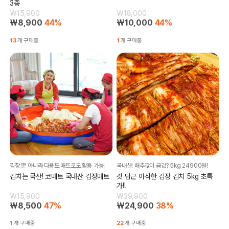
3종
₩15,900
₩18,000
₩8,900
44%
₩10,000
44%
13
개 구매중
1
개 구매중
김장 뿐 아니라 다용도 매트로도 활용 가능!
국내산! 배추값이 금값? 5kg 24900원!
김치는 국산! 코매트 국내산 김장매트
갓 담근 아삭한 김장 김치 5kg 초특
가!!
₩15,900
₩39,900
₩8,500
47%
₩24,900
38%
1
개 구매중
22
개 구매중