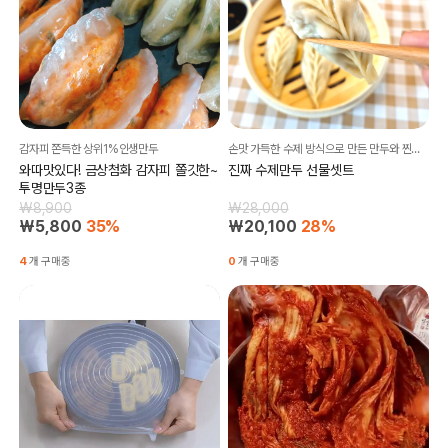
감자피 쫀득한 상위1%인생만두
손맛 가득한 수제 방식으로 만든 만두와 찐빵은 남녀노소 누구나 안심하고 드실 수 있도록 건강하고 담백한 맛을 자랑합니다.
와따맛있다! 금상첨화 감자피 쫄깃한~
진짜 수제만두 선물셋트
투명만두3종
₩8,900
₩28,000
₩5,800
35%
₩20,100
28%
4
개 구매중
0
개 구매중