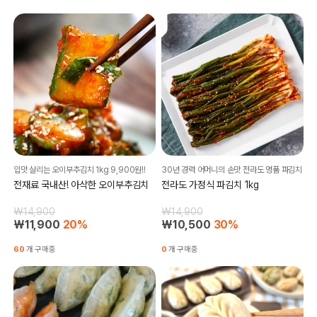
입맛 살리는 오이부추김치 1kg 9,900원!!
30년 경력 어머니의 손맛 전라도 명품 파김치
전재료 국내산! 아삭한 오이부추김치
전라도 가정식 파김치 1kg
₩14,900
₩14,900
₩11,900
20%
₩10,500
30%
60
개 구매중
0
개 구매중