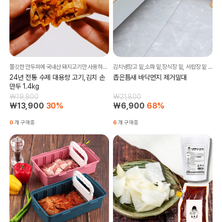
쫄깃한 만두피에 국내산 돼지고기만 사용하여 만든~! 수제 손만두에요!!
김치냉장고 밑,소파 밑,장식장 밑, 서랍장 밑 두루두루 좁은틈새 먼지잡는데 정말 최고라니깐요..
24년 전통 수제 대용량 고기,김치 손
좁은틈새 바닥먼지 제거밀대
만두 1.4kg
₩19,900
₩21,800
₩13,900
30%
₩6,900
68%
0
개 구매중
6
개 구매중