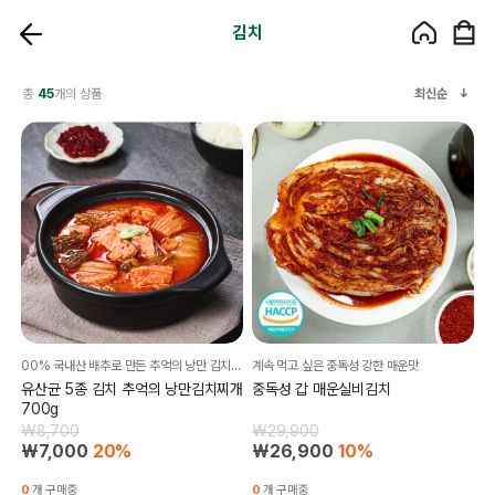
김치
총
45
개의 상품
최신순
00% 국내산 배추로 만든 추억의 낭만 김치찌개♥ 특허 유산균 5종이 들어간 김치로 만든 깊은 맛 연매출 5억 이상 동네 찐맛집 그대로!!
계속 먹고 싶은 중독성 강한 매운맛
유산균 5종 김치 추억의 낭만김치찌개
중독성 갑 매운실비김치
700g
₩8,700
₩29,900
₩7,000
20%
₩26,900
10%
0
개 구매중
0
개 구매중