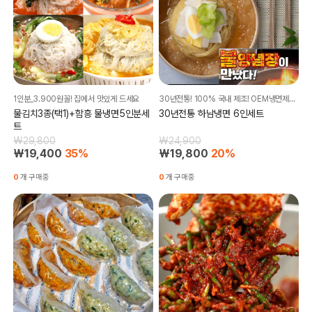
1인분_3.900원꼴! 집에서 맛있게 드세요
30년전통! 100% 국내 제조! OEM냉면제조의 명가 자체 브랜드상품 하남냉면세트 소개드려요~!
물김치3종(택1)+함흥 물냉면5인분세
30년전통 하남냉면 6인세트
트
₩29,800
₩24,900
₩19,400
35%
₩19,800
20%
0
개 구매중
0
개 구매중