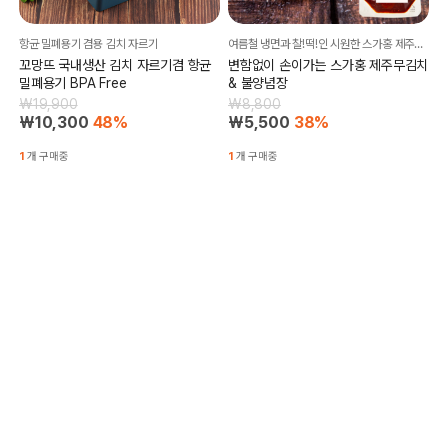
항균 밀폐용기 겸용 김치 자르기
여름철 냉면과 찰!떡!인 시원한 스가홍 제주무김치~
꼬망뜨 국내생산 김치 자르기겸 항균
변함없이 손이가는 스가홍 제주무김치
밀폐용기 BPA Free
& 불양념장
₩19,900
₩8,800
₩10,300
48%
₩5,500
38%
1
개 구매중
1
개 구매중
김치와 돼지고기의 환상조합 김치메밀전병!
간편함에 놀라고! 푸짐한 양과 구성에 놀라고! 깊은 맛에 감탄하고!
[대용량 구성!!] 육즙가득 김치메밀전
한돈 통목살 김치찜(24.02.09까지)
병