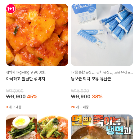
섞박지 1kg+1kg 9,900원!!
17종 혼합 유산균, 김치 유산균, 모유 유산균으로 장 클린 99.9%!
아삭하고 깔끔한 섞박지
뚱보균 퇴치 모유 유산균
₩17,900
₩15,900
₩9,900
45%
₩9,900
38%
3
개 구매중
26
개 구매중