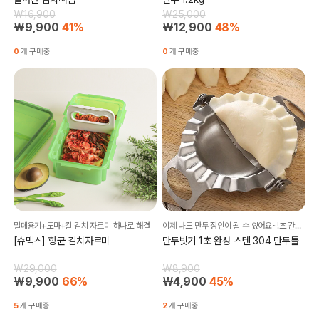
₩16,900
₩25,000
₩9,900
41%
₩12,900
48%
0
개 구매중
0
개 구매중
밀폐용기+도마+칼 김치 자르미 하나로 해결
이제 나도 만두 장인이 될 수 있어요~!초 간단하게 만드는 만두
[슈맥스] 항균 김치자르미
만두빗기 1초 완성 스텐 304 만두틀
₩29,000
₩8,900
₩9,900
66%
₩4,900
45%
5
개 구매중
2
개 구매중