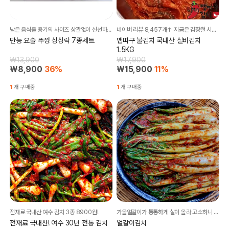
남은 음식을 용기의 사이즈 상관없이 신선하게 완벽 밀봉!
네이버 리뷰 8,457개↑ 지금은 김장철 시즌 실비김치 유명 브랜드 검증된 진짜 후기!!
만능 요술 뚜껑 싱싱락 7종세트
맵따구 불김치 국내산 실비김치
1.5KG
₩13,900
₩17,900
₩8,900
36%
₩15,900
11%
1
개 구매중
1
개 구매중
전재료 국내산 여수 김치 3종 8900원!
가을얼갈이가 통통하게 살이 올라 고소하니 단맛이 나네요
전재료 국내산! 여수 30년 전통 김치
얼갈이김치