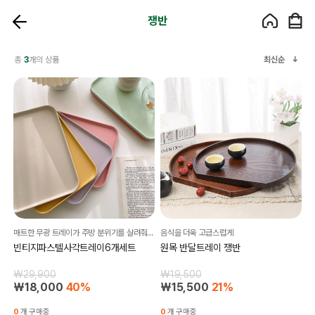
쟁반
총
3
개의 상품
최신순
매트한 무광 트레이가 주방 분위기를 살려줘요!
음식을 더욱 고급스럽게
빈티지파스텔사각트레이6개세트
원목 반달트레이 쟁반
₩29,900
₩19,500
₩18,000
40%
₩15,500
21%
0
개 구매중
0
개 구매중