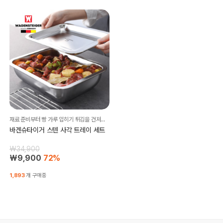
재료 준비부터 빵 가루 입히기 튀김을 건져내는 용도로 좋아요~~
바겐슈타이거 스텐 사각 트레이 세트
₩34,900
₩9,900
72%
1,893
개 구매중