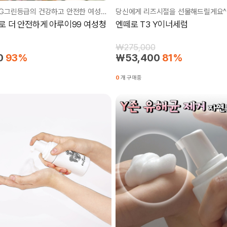
1+1박스! EWG그린등급의 건강하고 안전한 여성청결제
당신에게 리즈시절을 선물해드릴게요^
 더 안전하게 아루이99 여성청
엔떼로 T3 Y이너세럼
₩275,000
0
93%
₩53,400
81%
0
개 구매중