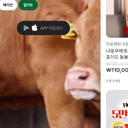
베이컨
밀키트
무료배송! 5
나로우에센스
포이드 동봉
₩180,000
₩110,0
2
개 구매중