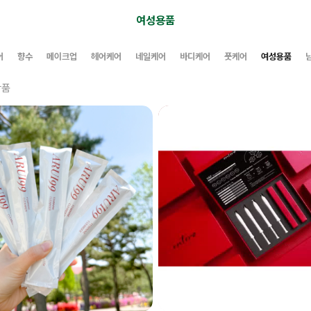
여성용품
어
향수
메이크업
헤어케어
네일케어
바디케어
풋케어
여성용품
상품