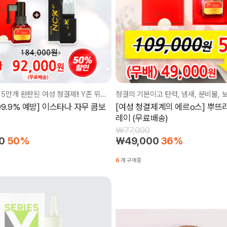
NO 광고에도 5만개 완판된 여성 청결제!! Y존 위생은 물론, 보습, 탄력, 타이트닝에도 효과적!!
9.9% 예방] 이스타나 자무 콤보
[여성 청결제계의 에르o스] 뿌뜨
레이 (무료배송)
₩77,000
0
50%
₩49,000
36%
6
개 구매중