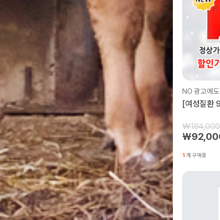
[여성질환 9
₩184,000
₩92,00
1
개 구매중