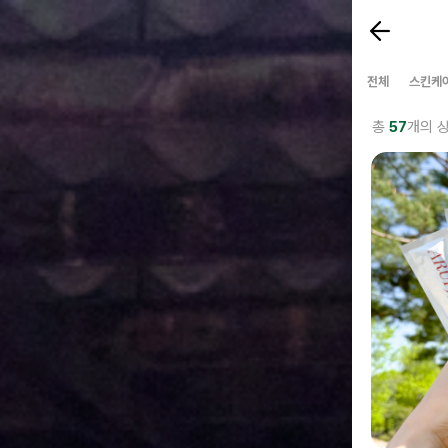
전체
스킨케
총
57
개의 