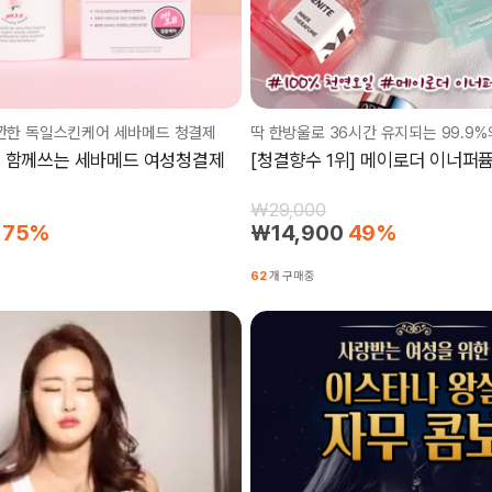
깐한 독일스킨케어 세바메드 청결제
딱 한방울로 36시간 유지되는 99.9%
 함께쓰는 세바메드 여성청결제
[청결향수 1위] 메이로더 이너퍼
₩29,000
75%
₩14,900
49%
62
개 구매중