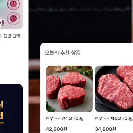
의 천연 원액
퓸
오늘의 추천 상품
한우1++ 안심살 200g
한우1++ 채끝살 200g
42,900원
34,900원