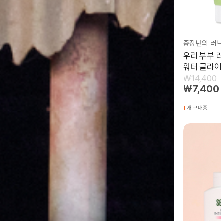
우리 부부 
워터 글라이
₩14,400
₩7,400
1
개 구매중