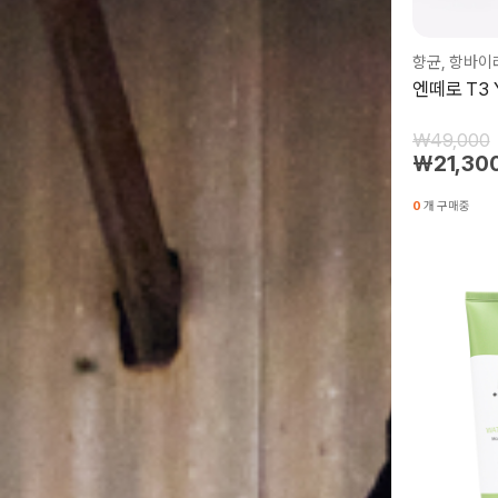
엔떼로 T3
₩49,000
₩21,30
0
개 구매중