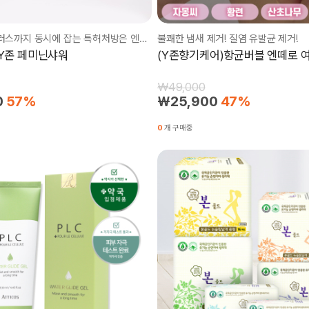
향균, 항바이러스까지 동시에 잡는 특허처방은 엔떼로 페미닌 샤워
불쾌한 냄새 제거! 질염 유발균 제거!
 Y존 페미닌샤워
(Y존향기케어)항균버블 엔떼로 
₩49,000
0
57%
₩25,900
47%
0
개 구매중