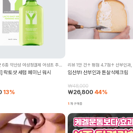
고농축 유산균 6종 약산성 여성청결제 어성초 추출물!!
] 락토샷 세럼 페미닌 워시
임산부! 산부인과 튼살삭제크림
₩48,000
0
13%
₩26,800
44%
1
개 구매중