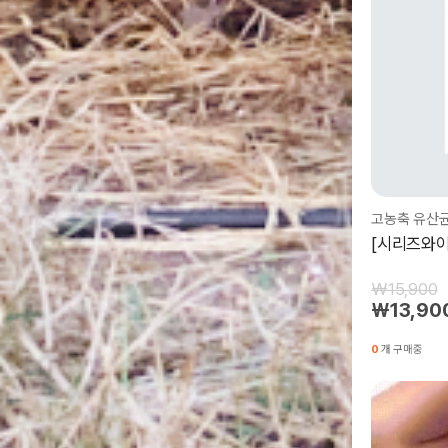
[시리즈와이
₩15,900
₩13,90
0
개 구매중