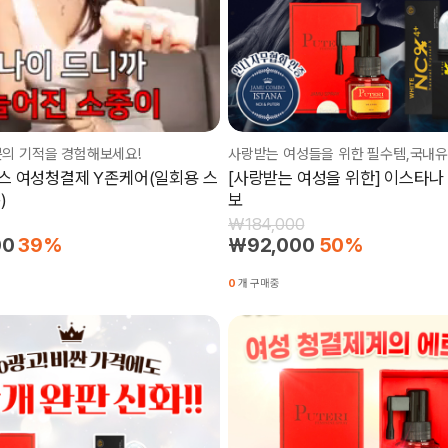
분의 기적을 경험해보세요!
 여성청결제 Y존케어(일회용 스
[사랑받는 여성을 위한] 이스타나
)
보
₩184,000
00
39%
₩92,000
50%
0
개 구매중