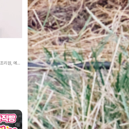
리뷰 1만 건↑ 평점 4.7점↑ 산부인과, 조리원, 에스테틱 입점!!