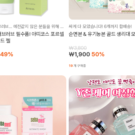
중장년의 러브러브… 예전같지 않은 분들을 위해 준비했습니다!
싸게 다 모았습니다! 6개까지 합배송!
러브러브 필수품! 아띠코스 포르셀
순면본 & 유기농본 골드 생리대 
드 젤
₩3,800
49%
₩1,900
50%
19
개 구매중