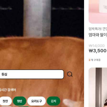
임박특가! 깐
엄마와 딸이
₩14,000
₩3,500
2
개 구매중
실시간 검색어
찻잔
쟁반
요리도구
김치