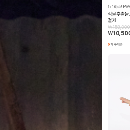
식물추출물로
결제
₩158,000
₩10,50
0
개 구매중