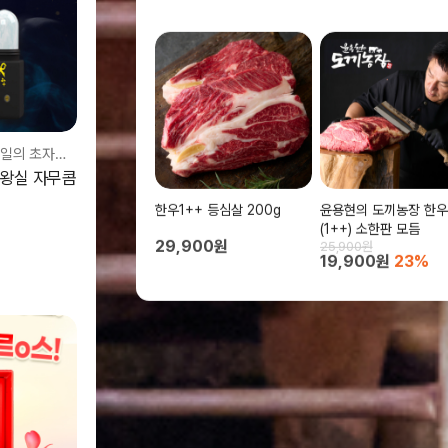
사랑받는 여성들을 위한 필수템,국내유일의 초자연주의 청결제
 왕실 자무콤
한우1++ 등심살 200g
윤용현의 도끼농장 한우
(1++) 소한판 모듬
29,900원
25,900원
19,900원
23%